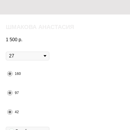
ШМАКОВА АНАСТАСИЯ
1 500
р.
Возраст
Рост
160
Обхват бёдер
97
Размер одежды
42
Цвет волос