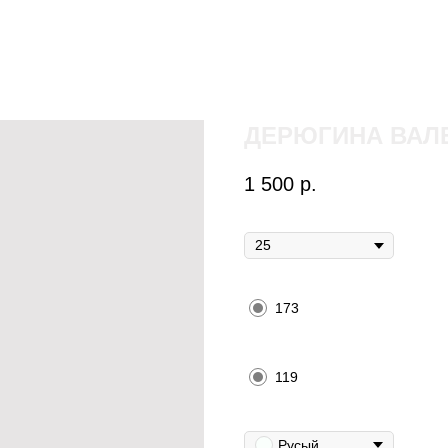
ДЕРЮГИНА ВАЛ
1 500
р.
Возраст
Рост
173
Обхват бёдер
119
Цвет волос
Русый