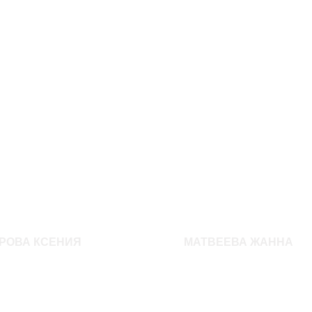
РОВА КСЕНИЯ
МАТВЕЕВА ЖАННА
т: 14
Возраст: 11
158
Рост: 152
1 350
р.
тры: 80-61-88
Параметры: 78-64-80
 одежды: 40-42
Размер одежды: 146