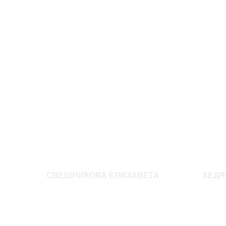
СВЕШНИКОВА ЕЛИЗАВЕТА
КЕДЯ
Возраст: 18
Возрас
Рост: 174
Рост: 
1 600
р.
950
р.
Параметры: 86-63-90
Параме
Размер одежды: 42-44
Размер