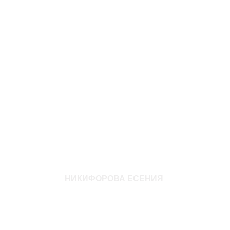
НИКИФОРОВА ЕСЕНИЯ
Возраст: 5
Рост: 105
750
р.
Параметры: 53-51-59
Размер одежды: 110