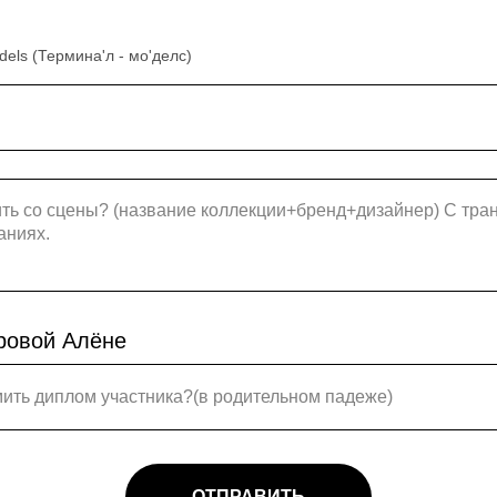
els (Термина'л - мо'делс)
ровой Алёне
ОТПРАВИТЬ